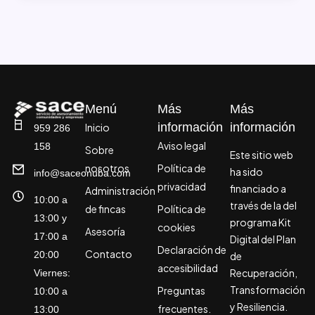
Menú
Más
Más
información
información
Inicio
959 286
Aviso legal
158
Sobre
Este sitio web
nosotros
Política de
ha sido
info@saceonuba.com
privacidad
financiado a
Administración
10:00 a
través de la del
de fincas
Política de
13:00 y
programa Kit
cookies
Asesoría
17:00 a
Digital del Plan
Declaración de
Contacto
20:00
de
accesibilidad
Recuperación,
Viernes:
Transformación
Preguntas
10:00 a
y Resiliencia.
frecuentes.
13:00